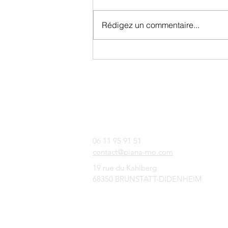
Rédigez un commentaire...
Découvrez l'art de la
construction avec Maisons
Diadème !
CONTACTEZ-NOUS :
06 11 95 91 51
contact@piana-mo.com
19 rue du Kahlberg
68350 BRUNSTATT-DIDENHEIM