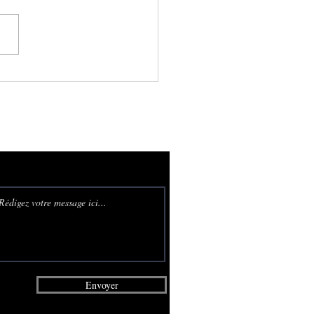
ons Diadème est
urée d'artisans
ionnés.
Envoyer