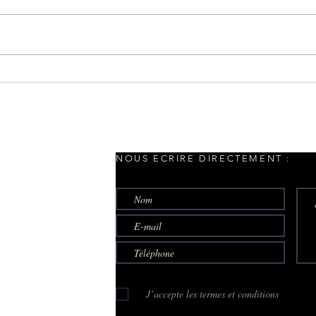
La plus belle vue de
Mais
Rixheim !
ento
pass
NOUS ECRIRE DIRECTEMENT :
J’accepte les termes et conditions