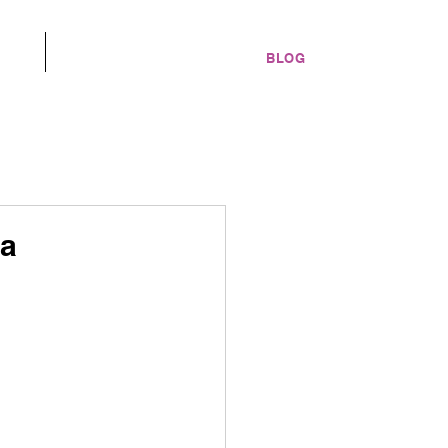
ES
A PROPOS
BLOG
ia